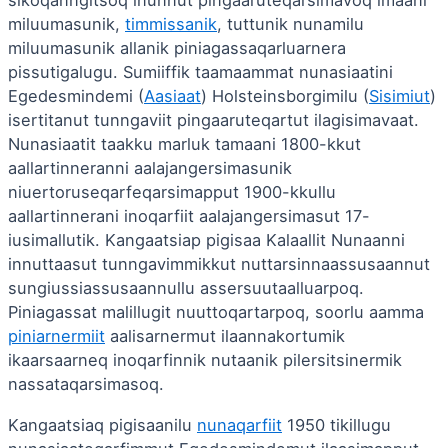
sikoqanngitsoq inunnut pingaaruteqarsimavoq imaani
miluumasunik,
timmissanik
, tuttunik nunamilu
miluumasunik allanik piniagassaqarluarnera
pissutigalugu. Sumiiffik taamaammat nunasiaatini
Egedesmindemi (
Aasiaat
) Holsteinsborgimilu (
Sisimiut
)
isertitanut tunngaviit pingaaruteqartut ilagisimavaat.
Nunasiaatit taakku marluk tamaani 1800-kkut
aallartinneranni aalajangersimasunik
niuertoruseqarfeqarsimapput 1900-kkullu
aallartinnerani inoqarfiit aalajangersimasut 17-
iusimallutik. Kangaatsiap pigisaa Kalaallit Nunaanni
innuttaasut tunngavimmikkut nuttarsinnaassusaannut
sungiussiassusaannullu assersuutaalluarpoq.
Piniagassat malillugit nuuttoqartarpoq, soorlu aamma
piniarnermiit
aalisarnermut ilaannakortumik
ikaarsaarneq inoqarfinnik nutaanik pilersitsinermik
nassataqarsimasoq.
Kangaatsiaq pigisaanilu
nunaqarfiit
1950 tikillugu