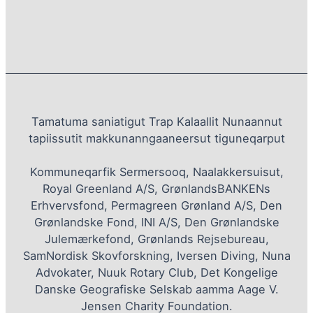
Tamatuma saniatigut Trap Kalaallit Nunaannut
tapiissutit makkunanngaaneersut tiguneqarput
Kommuneqarfik Sermersooq, Naalakkersuisut,
Royal Greenland A/S, GrønlandsBANKENs
Erhvervsfond, Permagreen Grønland A/S, Den
Grønlandske Fond, INI A/S, Den Grønlandske
Julemærkefond, Grønlands Rejsebureau,
SamNordisk Skovforskning, Iversen Diving, Nuna
Advokater, Nuuk Rotary Club, Det Kongelige
Danske Geografiske Selskab aamma Aage V.
Jensen Charity Foundation.