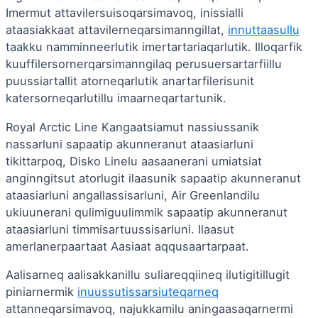
Imermut attavilersuisoqarsimavoq, inissialli
ataasiakkaat attavilerneqarsimanngillat,
innuttaasullu
taakku namminneerlutik imertartariaqarlutik. Illoqarfik
kuuffilersornerqarsimanngilaq perusuersartarfiillu
puussiartallit atorneqarlutik anartarfilerisunit
katersorneqarlutillu imaarneqartartunik.
Royal Arctic Line Kangaatsiamut nassiussanik
nassarluni sapaatip akunneranut ataasiarluni
tikittarpoq, Disko Linelu aasaanerani umiatsiat
anginngitsut atorlugit ilaasunik sapaatip akunneranut
ataasiarluni angallassisarluni, Air Greenlandilu
ukiuunerani qulimiguulimmik sapaatip akunneranut
ataasiarluni timmisartuussisarluni. Ilaasut
amerlanerpaartaat Aasiaat aqqusaartarpaat.
Aalisarneq aalisakkanillu suliareqqiineq ilutigitillugit
piniarnermik
inuussutissarsiuteqarneq
attanneqarsimavoq, najukkamilu aningaasaqarnermi