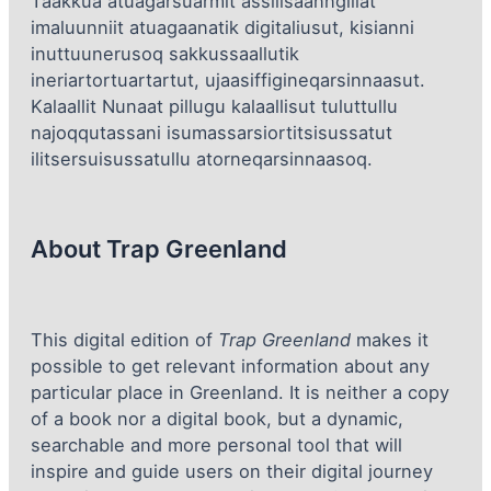
Taakkua atuagarsuarmit assilisaanngillat
imaluunniit atuagaanatik digitaliusut, kisianni
inuttuunerusoq sakkussaallutik
ineriartortuartartut, ujaasiffigineqarsinnaasut.
Kalaallit Nunaat pillugu kalaallisut tuluttullu
najoqqutassani isumassarsiortitsisussatut
ilitsersuisussatullu atorneqarsinnaasoq.
About Trap Greenland
This digital edition of
Trap Greenland
makes it
possible to get relevant information about any
particular place in Greenland. It is neither a copy
of a book nor a digital book, but a dynamic,
searchable and more personal tool that will
inspire and guide users on their digital journey