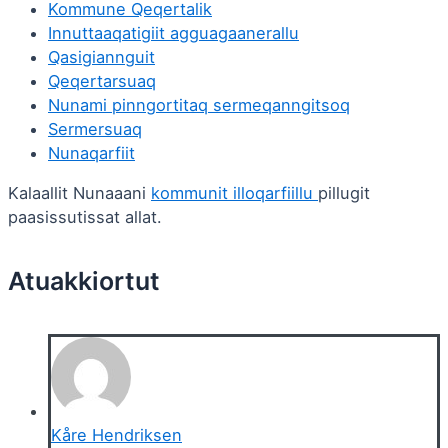
Kommune Qeqertalik
Innuttaaqatigiit agguagaanerallu
Qasigiannguit
Qeqertarsuaq
Nunami pinngortitaq sermeqanngitsoq
Sermersuaq
Nunaqarfiit
Kalaallit Nunaaani
kommunit illoqarfiillu
pillugit
paasissutissat allat.
Kåre Hendriksen