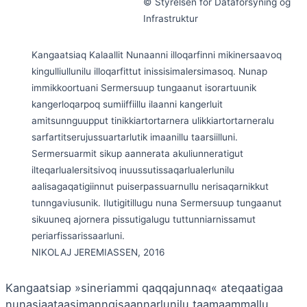
© Styrelsen for Dataforsyning og
Infrastruktur
Kangaatsiaq Kalaallit Nunaanni illoqarfinni mikinersaavoq
kingulliullunilu illoqarfittut inissisimalersimasoq. Nunap
immikkoortuani Sermersuup tungaanut isorartuunik
kangerloqarpoq sumiiffiillu ilaanni kangerluit
amitsunnguupput tinikkiartortarnera ulikkiartortarneralu
sarfartitserujussuartarlutik imaanillu taarsiilluni.
Sermersuarmit sikup aannerata akuliunneratigut
ilteqarlualersitsivoq inuussutissaqarlualerlunilu
aalisagaqatigiinnut puiserpassuarnullu nerisaqarnikkut
tunngaviusunik. Ilutigitillugu nuna Sermersuup tungaanut
sikuuneq ajornera pissutigalugu tuttunniarnissamut
periarfissarissaarluni.
NIKOLAJ JEREMIASSEN, 2016
Kangaatsiap »sineriammi qaqqajunnaq« ateqaatigaa
nunasiaataasimanngisaannarlunilu taamaammallu