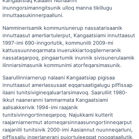
Kangaatsiaq Kalaallit Nunaanni
inunngorsimanngitsunik ulloq manna tikillugu
innuttaasukinnerpaalluni.
Namminerisamik kommuniunerup nassatarisaanik
innuttaasut amerliartulerput, Kangaatsiami innuttaasut
1997-imi 690-inngorlutik, kommunilli 2009-mi
kattussuunneqarmata inuerukkiartoqqilerneranik
nassataqarpoq, pingaartumik inunnik sivisunerulaamik
ilinniarsimasunik kommunimi atorfeqarsimasunik.
Saarullinniarnerup nalaani Kangaatsiap pigisaa
innuttaasut amerlassusaat eqqarsaatigalugu piffissap
ilaani tunitsivigineqaluartarsimavoq. Saarulliit 1980-
ikkut naaneranni tammarmata Kangaatsiami
aalisakkerivik 1994-imi raajanik
tunitsivinngortinneqarpoq. Najukkami kutterit
raajarniarnermut atorneqarsinnaasunngortinneqarput
raajanilli tunitsivik 2000-imi Aasiannut nuunneqarluni,
piffissallu ingerlanerani pujortuleeqqat nooqataallutik.