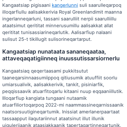
Kangaatsiap pigisaani
kangerlunni
suli saarulleqarpoq
illoqarfiullu aalisakkerivia Royal Greenlandimit maanna
ingerlanneqarluni, tassani saarulliit nerpii saarulliillu
ataatsimut qerititat minnerusumillu aalisakkat allat
qerititat tunisassiarineqarlutik. Aalisarfiup nalaani
sulisut 25-t tikillugit sulisorineqartarput.
Kangaatsiap nunataata sananeqaataa,
attaveqaqatigiinneq inuussutissarsiornerlu
Kangaatsiaq qeqertaasami pukkitsutut
taaneqarsinnaasumiippoq qitiusumik atuuffiit soorlu
umiarsualivik, aalisakkerivik, tankit, pisiniarfik,
peqqissaavik atuarfitoqarlu kitaani nuup eqqaaniillutik.
Illoqarfiup kangiata tungaani nutaamik
atuarfiliortoqarpoq 2022-mi naammassineqarnissaanik
naatsorsuutigineqartumik. Inissiat amerlanerpaartaat
tassaapput ilaqutariinnut ataatsinut illut illunik
uiguleriiaanik ataasiakkaanik tapertaqartinneqartunik.