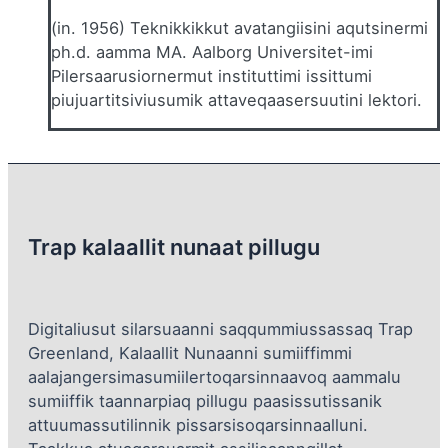
(in. 1956) Teknikkikkut avatangiisini aqutsinermi
ph.d. aamma MA. Aalborg Universitet-imi
Pilersaarusiornermut instituttimi issittumi
piujuartitsiviusumik attaveqaasersuutini lektori.
Trap kalaallit nunaat pillugu
Digitaliusut silarsuaanni saqqummiussassaq Trap
Greenland, Kalaallit Nunaanni sumiiffimmi
aalajangersimasumiilertoqarsinnaavoq aammalu
sumiiffik taannarpiaq pillugu paasissutissanik
attuumassutilinnik pissarsisoqarsinnaalluni.