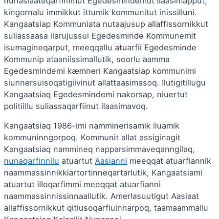
nunasiaateqarfimmut Egedesmindemut ilaasimapput,
kingornalu immikkut ittumik kommunitut inissilluni.
Kangaatsiap Kommuniata nutaajusup allaffissornikkut
suliassaasa ilarujussui Egedesminde Kommunemit
isumagineqarput, meeqqallu atuarfii Egedesminde
Kommunip ataaniissimallutik, soorlu aamma
Egedesmindemi kæmneri Kangaatsiap kommunimi
siunnersuisoqatigiivinut allattaasimasoq. Ilutigitillugu
Kangaatsiaq Egedesmindemi nakorsap, niuertut
politiillu suliassaqarfiinut ilaasimavoq.
Kangaatsiaq 1986-imi namminerisamik iluamik
kommuninngorpoq. Kommunit allat assiginagit
Kangaatsiaq nammineq napparsimmaveqanngilaq,
nunaqarfinnilu
atuartut
Aasianni
meeqqat atuarfiannik
naammassinnikkiartortinneqartarlutik, Kangaatsiami
atuartut illoqarfimmi meeqqat atuarfianni
naammassinnissinnaallutik. Amerlasuutigut Aasiaat
allaffissornikkut qitiusoqarfiuinnarpoq, taamaammallu