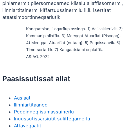
piniarnermit pilersorneqarneq kiisalu allaffissornermi,
ilinniartitsinermi kiffartuussinermilu il.il. isertitat
ataatsimoortinneqaarlutik.
Kangaatsiaq, illoqarfiup assinga. 1) Aalisakkerivik. 2)
Kommunip allaffia. 3) Meeqqat Atuarfiat (Pisoqaq).
4) Meeqqat Atuarfiat (nutaaq). 5) Peqqissaavik. 6)
Timersortarfik. 7) Kangaatsiami oqaluffik.
ASIAQ, 2022
Paasissutissat allat
Aasiaat
Ilinniartitaaneq
Peqqinneq isumassuinerlu
Inuussutissarsiutit suliffeqarnerlu
Attaveqaatit