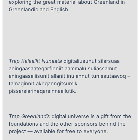
exploring the great material about Greenland in
Greenlandic and English.
Trap Kalaallit Nunaata
digitaliusunut silarsuaa
aningaasaateqarfinniit aammalu suliassamut
aningaasaliisunit allanit inuiannut tunissutaavoq –
tamaginnit akeqanngitsumik
pissarsiarineqarsinnaallutik.
Trap Greenland’s
digital universe is a gift from the
foundations and the other sponsors behind the
project — available for free to everyone.