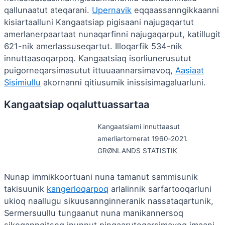
qallunaatut ateqarani.
Upernavik
eqqaassanngikkaanni
kisiartaalluni Kangaatsiap pigisaani najugaqartut
amerlanerpaartaat nunaqarfinni najugaqarput, katillugit
621-nik amerlassuseqartut. Illoqarfik 534-nik
innuttaasoqarpoq. Kangaatsiaq isorliunerusutut
puigorneqarsimasutut ittuuaannarsimavoq,
Aasiaat
Sisimiullu
akornanni qitiusumik inissisimagaluarluni.
Kangaatsiap oqaluttuassartaa
Kangaatsiami innuttaasut
amerliartornerat 1960‑2021.
GRØNLANDS STATISTIK
Nunap immikkoortuani nuna tamanut sammisunik
takisuunik
kangerloqarpoq
arlalinnik sarfartooqarluni
ukioq naallugu sikuusannginneranik nassataqartunik,
Sermersuullu tungaanut nuna manikannersoq