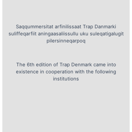
Saqqummersitat arfinilissaat Trap Danmarki
suliffeqarfiit aningaasaliissullu uku suleqatigalugit
pilersinneqarpoq
The 6th edition of Trap Denmark came into
existence in cooperation with the following
institutions