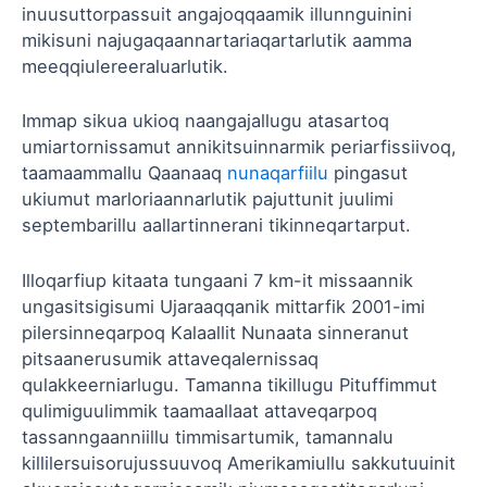
inuusuttorpassuit angajoqqaamik illunnguinini
mikisuni najugaqaannartariaqartarlutik aamma
meeqqiulereeraluarlutik.
Immap sikua ukioq naangajallugu atasartoq
umiartornissamut annikitsuinnarmik periarfissiivoq,
taamaammallu Qaanaaq
nunaqarfiilu
pingasut
ukiumut marloriaannarlutik pajuttunit juulimi
septembarillu aallartinnerani tikinneqartarput.
Illoqarfiup kitaata tungaani 7 km-it missaannik
ungasitsigisumi Ujaraaqqanik mittarfik 2001-imi
pilersinneqarpoq Kalaallit Nunaata sinneranut
pitsaanerusumik attaveqalernissaq
qulakkeerniarlugu. Tamanna tikillugu Pituffimmut
qulimiguulimmik taamaallaat attaveqarpoq
tassanngaanniillu timmisartumik, tamannalu
killilersuisorujussuuvoq Amerikamiullu sakkutuuinit