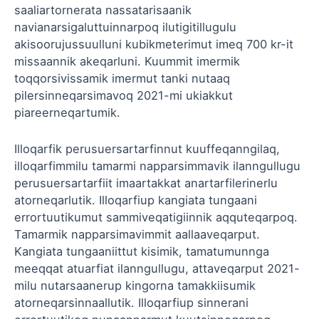
saaliartornerata nassatarisaanik
navianarsigaluttuinnarpoq ilutigitillugulu
akisoorujussuulluni kubikmeterimut imeq 700 kr-it
missaannik akeqarluni. Kuummit imermik
toqqorsivissamik imermut tanki nutaaq
pilersinneqarsimavoq 2021-mi ukiakkut
piareerneqartumik.
Illoqarfik perusuersartarfinnut kuuffeqanngilaq,
illoqarfimmilu tamarmi napparsimmavik ilanngullugu
perusuersartarfiit imaartakkat anartarfilerinerlu
atorneqarlutik. Illoqarfiup kangiata tungaani
errortuutikumut sammiveqatigiinnik aqquteqarpoq.
Tamarmik napparsimavimmit aallaaveqarput.
Kangiata tungaaniittut kisimik, tamatumunnga
meeqqat atuarfiat ilanngullugu, attaveqarput 2021-
milu nutarsaanerup kingorna tamakkiisumik
atorneqarsinnaallutik. Illoqarfiup sinnerani