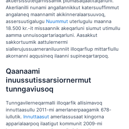
akuersissuteqarnissamik piumasaqaatitaqarluni.
Akerlianilli nunami angallannikkut katersuuffimmut
angalaneq maannamit akikinneralaarsuuvoq,
assersuutigalugu
Nuummut
uterlugulu maanna
18.500 kr.-it missaannik akeqarluni siumut utimullu
aamma unnuisoqartariaqarluni. Aasakkut
sakkortuumik aattulernermi
siallerujussuarneraniluunniit illoqarfiup mittarfiullu
akornanni aqqusineq ilaanni supineqartarpoq.
Qaanaami
inuussutissarsiornermut
tunngaviusoq
Tunngavilerneqarmalli illoqarfik allisimavoq
innuttaasullu 2011-mi amerlanerpaagamik 678-
iullutik.
Innuttaasut
amerlassusaat kingorna
apparialaarpoq ilaatigut kommunit 2009-mi