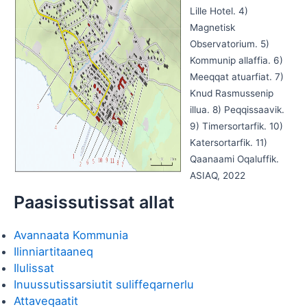
Lille Hotel. 4)
Magnetisk
Observatorium. 5)
Kommunip allaffia. 6)
Meeqqat atuarfiat. 7)
Knud Rasmussenip
illua. 8) Peqqissaavik.
9) Timersortarfik. 10)
Katersortarfik. 11)
Qaanaami Oqaluffik.
ASIAQ, 2022
Paasissutissat allat
Avannaata Kommunia
Ilinniartitaaneq
Ilulissat
Inuussutissarsiutit suliffeqarnerlu
Attaveqaatit