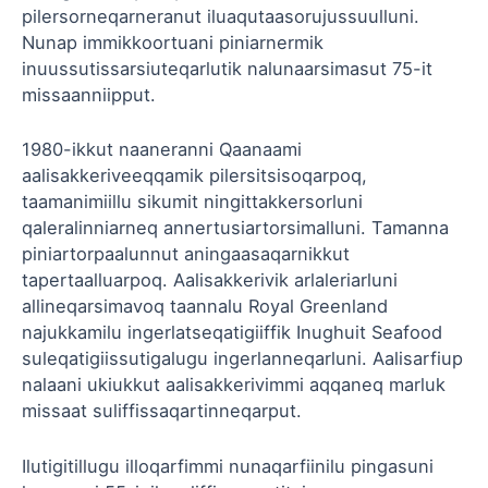
pilersorneqarneranut iluaqutaasorujussuulluni.
Nunap immikkoortuani piniarnermik
inuussutissarsiuteqarlutik nalunaarsimasut 75-it
missaanniipput.
1980-ikkut naaneranni Qaanaami
aalisakkeriveeqqamik pilersitsisoqarpoq,
taamanimiillu sikumit ningittakkersorluni
qaleralinniarneq annertusiartorsimalluni. Tamanna
piniartorpaalunnut aningaasaqarnikkut
tapertaalluarpoq. Aalisakkerivik arlaleriarluni
allineqarsimavoq taannalu Royal Greenland
najukkamilu ingerlatseqatigiiffik Inughuit Seafood
suleqatigiissutigalugu ingerlanneqarluni. Aalisarfiup
nalaani ukiukkut aalisakkerivimmi aqqaneq marluk
missaat suliffissaqartinneqarput.
Ilutigitillugu illoqarfimmi nunaqarfiinilu pingasuni