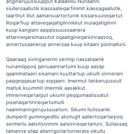
anginerujussuupput Kalaallillu Nunaanni
siullersaallutik kiassaateqarfimmit kiassagaallutik,
taartitut illut aamarsuartortunik kissarsuuteqartut.
Illoqarfiup attaveqaqatigiinnikkut inuiaqatigiinni
kuup kangiani aaqqissuussaanera
attanneqarsimasutut oqaatigineqarsinnaavoq,
annertusaanerup annersaa kuup kitaani pisimalluni.
Qaanaaq sivinganermi sermip nassataanik
nunamiippoq qeriuaannartumi kuup aasap
qaammataani sisamani kuuttartup ukiulli sinnerani
paqqeqqasartup eqqaani. Imermut tankerujussuit
marluk kuummit imermik aasakkut
immerneqartarput ukiumi peqqumaatissatut
pisariaqartinneqartumulli
naammanngerujussuarluni. Sikumi ilulissanik
dumperit gummigedillu atorlugit aallertoqartarpoq
sermerlu aatsitsivimmi aatsinneqartarluni. Suliassaq
tamanna silap allanngoriartornerata sikullu