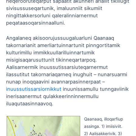
neqerooruteqarput sapaatit akunneri arlallit tikillugit
sivisussuseqartunik, imaluunniit sikumiit
ningittakkersorluni qaleralinniarnermut
peqataasoqarsinnaalluni.
Angalaneq akisoorujussuugaluarluni Qaanaaq
takornarianit amerliartuinnartunit pinngortitamik
kulturimillu immikkuullarilluinnartumik
misigisaqarusuttunit tikinneqartarpoq.
Aalisarnermik inuussutissarsiuteqarnermut
ilassutitut takornariaqarneq inughuit – nunarsuarmi
nunap inoqqaavini avannarpasinnerpaat –
inuussutissarsiornikkut
inuunissamullu tunngaviinik
inerisaanermut qulakkeerinninnermullu
iluaqutaasinnaavoq.
Qaanaaq, illoqarfiup
assinga. 1) imiisiviit.
2) Aalisakkerivik. 3)