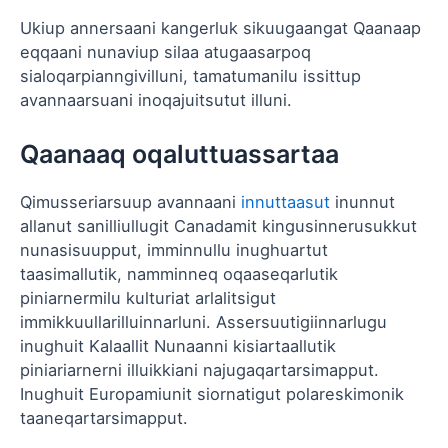
Ukiup annersaani kangerluk sikuugaangat Qaanaap
eqqaani nunaviup silaa atugaasarpoq
sialoqarpianngivilluni, tamatumanilu issittup
avannaarsuani inoqajuitsutut illuni.
Qaanaaq oqaluttuassartaa
Qimusseriarsuup avannaani
innuttaasut
inunnut
allanut sanilliullugit Canadamit kingusinnerusukkut
nunasisuupput, imminnullu inughuartut
taasimallutik, namminneq oqaaseqarlutik
piniarnermilu kulturiat arlalitsigut
immikkuullarilluinnarluni. Assersuutigiinnarlugu
inughuit Kalaallit Nunaanni kisiartaallutik
piniariarnerni illuikkiani najugaqartarsimapput.
Inughuit Europamiunit siornatigut polareskimonik
taaneqartarsimapput.