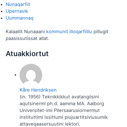
Nunaqarfiit
Upernavik
Uummannaq
Kalaallit Nunaaani
kommunit illoqarfiillu
pillugit
paasissutissat allat.
Kåre Hendriksen
(in. 1956) Teknikkikkut avatangiisini
aqutsinermi ph.d. aamma MA. Aalborg
Universitet-imi Pilersaarusiornermut
instituttimi issittumi piujuartitsiviusumik
attaveqaasersuutini lektori.