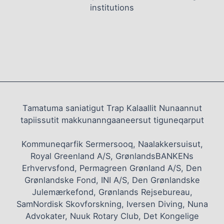
institutions
Tamatuma saniatigut Trap Kalaallit Nunaannut
tapiissutit makkunanngaaneersut tiguneqarput
Kommuneqarfik Sermersooq, Naalakkersuisut,
Royal Greenland A/S, GrønlandsBANKENs
Erhvervsfond, Permagreen Grønland A/S, Den
Grønlandske Fond, INI A/S, Den Grønlandske
Julemærkefond, Grønlands Rejsebureau,
SamNordisk Skovforskning, Iversen Diving, Nuna
Advokater, Nuuk Rotary Club, Det Kongelige