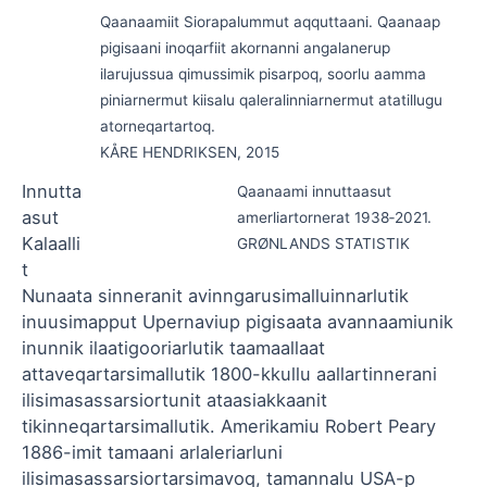
Qaanaamiit Siorapalummut aqquttaani. Qaanaap
pigisaani inoqarfiit akornanni angalanerup
ilarujussua qimussimik pisarpoq, soorlu aamma
piniarnermut kiisalu qaleralinniarnermut atatillugu
atorneqartartoq.
KÅRE HENDRIKSEN, 2015
Innutta
Qaanaami innuttaasut
asut
amerliartornerat 1938‑2021.
Kalaalli
GRØNLANDS STATISTIK
t
Nunaata sinneranit avinngarusimalluinnarlutik
inuusimapput Upernaviup pigisaata avannaamiunik
inunnik ilaatigooriarlutik taamaallaat
attaveqartarsimallutik 1800-kkullu aallartinnerani
ilisimasassarsiortunit ataasiakkaanit
tikinneqartarsimallutik. Amerikamiu Robert Peary
1886-imit tamaani arlaleriarluni
ilisimasassarsiortarsimavoq, tamannalu USA-p