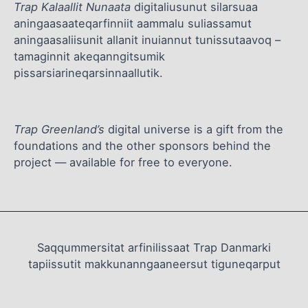
Trap Kalaallit Nunaata
digitaliusunut silarsuaa
aningaasaateqarfinniit aammalu suliassamut
aningaasaliisunit allanit inuiannut tunissutaavoq –
tamaginnit akeqanngitsumik
pissarsiarineqarsinnaallutik.
Trap Greenland’s
digital universe is a gift from the
foundations and the other sponsors behind the
project — available for free to everyone.
Saqqummersitat arfinilissaat Trap Danmarki
tapiissutit makkunanngaaneersut tiguneqarput