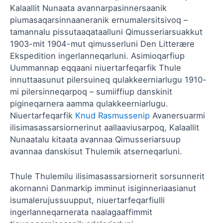
Kalaallit Nunaata avannarpasinnersaanik
piumasaqarsinnaaneranik ernumalersitsivoq –
tamannalu pissutaaqataalluni Qimusseriarsuakkut
1903-mit 1904-mut qimusserluni Den Litterære
Ekspedition ingerlanneqarluni. Asimioqarfiup
Uummannap eqqaani niuertarfeqarfik Thule
innuttaasunut pilersuineq qulakkeerniarlugu 1910-
mi pilersinneqarpoq – sumiiffiup danskinit
pigineqarnera aamma qulakkeerniarlugu.
Niuertarfeqarfik
Knud Rasmussenip
Avanersuarmi
ilisimasassarsiornerinut aallaaviusarpoq, Kalaallit
Nunaatalu kitaata avannaa Qimusseriarsuup
avannaa danskisut Thulemik atserneqarluni.
Thule Thulemilu ilisimasassarsiornerit sorsunnerit
akornanni Danmarkip imminut isiginneriaasianut
isumalerujussuupput, niuertarfeqarfiulli
ingerlanneqarnerata naalagaaffimmit