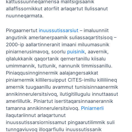
kattussuunneqarnerisa malitsigisaanik
allaffissornikkut atorfiit arlaqartut Ilulissanut
nuunneqarmata.
Pingaarnertut
inuussutissarsiut
– imaluunniit
angutinik amerlanerpaamik suliassaqartitsisoq –
2000-ip aallartinneranit imaani miluumasunik
piniarnerusimavoq, soorlu
puisinik
, aavernik,
qilalukkanik qaqortanik qernertanillu kiisalu
umimmannik, tuttunik, nannunik timmissanillu.
Piniaqqusinnginnermik aalajangersakkat
piniarnermik killilersuipput CITES-imillu killiliineq
amernik tuugaanillu avammut tunisisinnaanermik
annikinnerulersitsivoq, ilutigitillugulu innuttaasut
amerlillutik. Piniartut isertitaqarsinnaanerannik
tamanna annikinnerulersitsivoq.
Piniarnerli
ilaqutariinnut arlaqartunut
inuussutissarsiornissamut pingaarutilimmik suli
tunngaviuvoq illoqarfiullu inuussutissanik