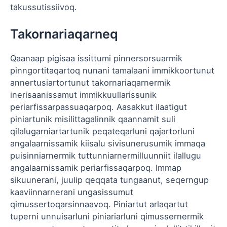
takussutissiivoq.
Takornariaqarneq
Qaanaap pigisaa issittumi pinnersorsuarmik
pinngortitaqartoq nunani tamalaani immikkoortunut
annertusiartortunut takornariaqarnermik
inerisaanissamut immikkuullarissunik
periarfissarpassuaqarpoq. Aasakkut ilaatigut
piniartunik misilittagalinnik qaannamit suli
qilalugarniartartunik peqateqarluni qajartorluni
angalaarnissamik kiisalu sivisunerusumik immaqa
puisinniarnermik tuttunniarnermilluunniit ilallugu
angalaarnissamik periarfissaqarpoq. Immap
sikuunerani, juulip qeqqata tungaanut, seqerngup
kaaviinnarnerani ungasissumut
qimussertoqarsinnaavoq. Piniartut arlaqartut
tuperni unnuisarluni piniariarluni qimussernermik