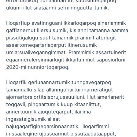
errortuutikoq nunaannarmut kuutsinneqarpoq
ukiumi illut silataanni serminnguuttartumik.
Illoqarfiup avatinnguani ikkarloqarpoq sineriammik
qaffianernut illersuisumik, kisianni tamanna aamma
pissutigalugu suut tamarmik prammit atorlugit
assartorneqartariaqarput itinerusumik
umiarsualiveqanngimmat. Prammimik assartuinerit
eqaannerulersinniarlugit ikkarlummut sapusiorluni
2020-mi nunniortoqarpoq.
Illoqarfik qeriuaannartumik tunngaveqarpoq
tamannallu silap allanngoriartuinnarneratigut
ajornartorsiortitsisorujussuulluni. Illut amerlanerit
toqqavii, pingaartumik kuup kitaaniittut,
annertuumik ajoquteqarput, ilai ima
ingasatsigisumik allaat
najugaqarfigineqarsinnaanatik. Illoqarfimmi
inissaaleqinerujussuarmut pissutaaqataapput,