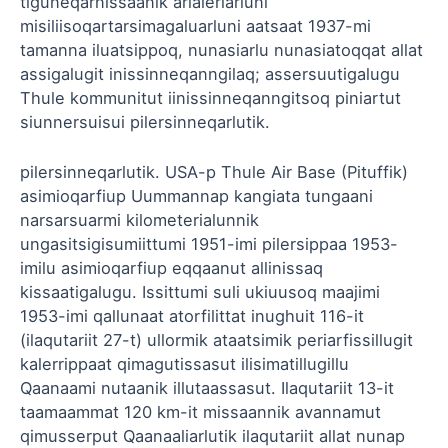
tiguneqarnissaanik arlaleriarluni
misiliisoqartarsimagaluarluni aatsaat 1937-mi
tamanna iluatsippoq, nunasiarlu nunasiatoqqat allat
assigalugit inissinneqanngilaq; assersuutigalugu
Thule kommunitut iinissinneqanngitsoq piniartut
siunnersuisui pilersinneqarlutik.
pilersinneqarlutik. USA-p Thule Air Base (Pituffik)
asimioqarfiup Uummannap kangiata tungaani
narsarsuarmi kilometerialunnik
ungasitsigisumiittumi 1951-imi pilersippaa 1953-
imilu asimioqarfiup eqqaanut allinissaq
kissaatigalugu. Issittumi suli ukiuusoq maajimi
1953-imi qallunaat atorfilittat inughuit 116-it
(ilaqutariit 27-t) ullormik ataatsimik periarfissillugit
kalerrippaat qimagutissasut ilisimatillugillu
Qaanaami nutaanik illutaassasut. Ilaqutariit 13-it
taamaammat 120 km-it missaannik avannamut
qimusserput Qaanaaliarlutik ilaqutariit allat nunap