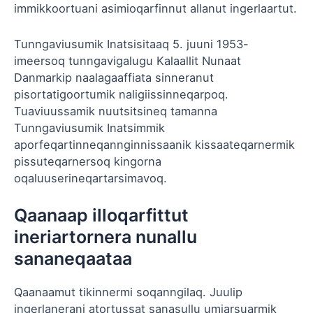
immikkoortuani asimioqarfinnut allanut ingerlaartut.
Tunngaviusumik Inatsisitaaq 5. juuni 1953-
imeersoq tunngavigalugu Kalaallit Nunaat
Danmarkip naalagaaffiata sinneranut
pisortatigoortumik naligiissinneqarpoq.
Tuaviuussamik nuutsitsineq tamanna
Tunngaviusumik Inatsimmik
aporfeqartinneqannginnissaanik kissaateqarnermik
pissuteqarnersoq kingorna
oqaluuserineqartarsimavoq.
Qaanaap illoqarfittut
ineriartornera nunallu
sananeqaataa
Qaanaamut tikinnermi soqanngilaq. Juulip
ingerlanerani atortussat sanasullu umiarsuarmik