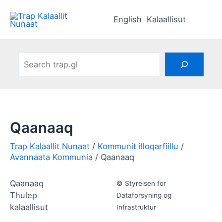
Skip
to
English
Kalaallisut
content
Search
Qaanaaq
Kommunit illoqarfiillu
Avannaata Kommunia
Qaanaaq
Qaanaaq
© Styrelsen for
Thulep
Dataforsyning og
kalaallisut
Infrastruktur