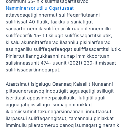
kommuni 55-inik suliffissaqartitsivoq
Namminersorlutillu Oqartussat
attaveqaqatigiinnermut suliffeqarfiutaanni
suliffissat 40-llutik, taakkulu saniatigut
sanaartornermik suliffeqarfik ruujorilerinermillu
suliffeqarfik 15-it tikillugit suliffissaqartitsillutik,
kiisalu akunnittarfeeraq ilaannilu pisiniarfeeraq
assinganillu suliffeqarfeeqqat suliffissaqartitsillutik.
Piniartut ilanngukkaanni nunap immikkoortuani
sulisinnaasunit 474-iusunit (2021) 230-it missaat
suliffissaqartinneqarput.
Ataatsimut isigalugu Qaanaaq Kalaallit Nunaanni
piitsuunersaavoq inoqutigiit agguaqatigiissillugit
isertitaat appasinnerpaajullutik, ilutigitilluguli
agguaqatigiissillugu isumaginninnikkut
ikiorsiissutinit takuneqarsinnaanani innuttaasut
ilarpassui suliffeqanngitsut, tamannalu piniakkat
imminullu pilersornerup qanoq isumaqartigineranik