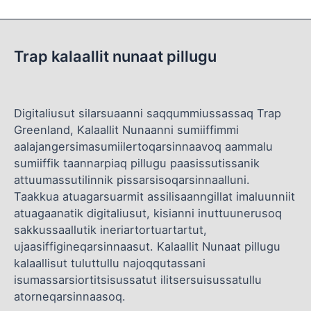
Trap kalaallit nunaat pillugu
Digitaliusut silarsuaanni saqqummiussassaq Trap
Greenland, Kalaallit Nunaanni sumiiffimmi
aalajangersimasumiilertoqarsinnaavoq aammalu
sumiiffik taannarpiaq pillugu paasissutissanik
attuumassutilinnik pissarsisoqarsinnaalluni.
Taakkua atuagarsuarmit assilisaanngillat imaluunniit
atuagaanatik digitaliusut, kisianni inuttuunerusoq
sakkussaallutik ineriartortuartartut,
ujaasiffigineqarsinnaasut. Kalaallit Nunaat pillugu
kalaallisut tuluttullu najoqqutassani
isumassarsiortitsisussatut ilitsersuisussatullu
atorneqarsinnaasoq.