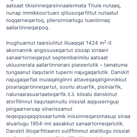
aatsaat tikisinneqarsinnaalermata Thule nutaaq,
nunap immikkoortuani qitiusoqarfittut nutaatut
toqqarneqartoq, pilersinniarlugu tuaviinnaq
aallartinneqarpoq.
2
Inughuarnut taarsiutitut illuaqqat 14­24 m
-it
akornannik angissuseqartut sissap sinaani
sanaartorneqarput septembarimilu aatsaat
ukiuunerata aallartinnerani piareerlutik – tamatuma
tungaanut ilaqutariit tuperni najugaqarlutik. Danskit
najugaqarfiat inuiaqatigiinni attaveqaqatigiinnikkut
pisariaqartinneqartut, soorlu atuarfik, pisiniarfik,
nalunaarasuartaateqarfik il.il. kiisalu danskinut
atorfilinnut ilaqutaannullu inissiat aqquserngup
pingaarnersap sinerissamut
teqeqqoqaqqissaartumik inissinneqarsimasup sinaa
atuarlugu 1954-imi aasakkut sanaartorneqarlutik.
Danskit illoqarfittaanni suliffimmut atatillugu inissiat