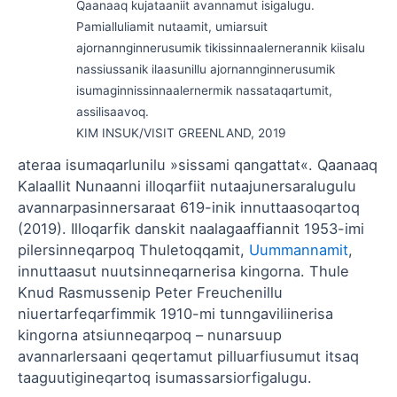
Qaanaaq kujataaniit avannamut isigalugu.
Pamialluliamit nutaamit, umiarsuit
ajornannginnerusumik tikissinnaalernerannik kiisalu
nassiussanik ilaasunillu ajornannginnerusumik
isumaginnissinnaalernermik nassataqartumit,
assilisaavoq.
KIM INSUK/VISIT GREENLAND, 2019
ateraa isumaqarlunilu »sissami qangattat«. Qaanaaq
Kalaallit Nunaanni illoqarfiit nutaajunersaralugulu
avannarpasinnersaraat 619-inik innuttaasoqartoq
(2019). Illoqarf­ik danskit naalagaaffiannit 1953-imi
pilersinneqarpoq Thuletoqqamit,
Uummannamit
,
innuttaasut nuutsinneqarnerisa kingorna. Thule
Knud Rasmussenip Peter Freuchenillu
niuertarfeqarfimmik 1910-mi tunngaviliinerisa
kingorna atsiunneqarpoq – nunarsuup
avannarlersaani qeqertamut pilluarfiusumut itsaq
taaguutigineqartoq isumassarsiorfigalugu.