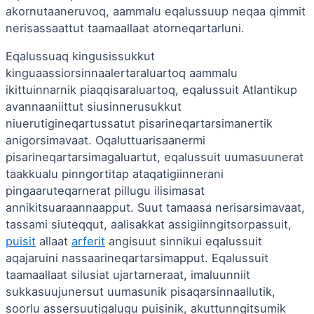
akornutaaneruvoq, aammalu eqalussuup neqaa qimmit
nerisassaattut taamaallaat atorneqartarluni.
Eqalussuaq kingusissukkut
kinguaassiorsinnaalertaraluartoq aammalu
ikittuinnarnik piaqqisaraluartoq, eqalussuit Atlantikup
avannaaniittut siusinnerusukkut
niuerutigineqartussatut pisarineqartarsimanertik
anigorsimavaat. Oqaluttuarisaanermi
pisarineqartarsimagaluartut, eqalussuit uumasuunerat
taakkualu pinngortitap ataqatigiinnerani
pingaaruteqarnerat pillugu ilisimasat
annikitsuaraannaapput. Suut tamaasa nerisarsimavaat,
tassami siuteqqut, aalisakkat assigiinngitsorpassuit,
puisit
allaat
arferit
angisuut sinnikui eqalussuit
aqajaruini nassaarineqartarsimapput. Eqalussuit
taamaallaat silusiat ujartarneraat, imaluunniit
sukkasuujunersut uumasunik pisaqarsinnaallutik,
soorlu assersuutigalugu puisinik, akuttunngitsumik