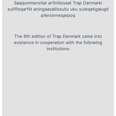
Saqqummersitat arfinilissaat Trap Danmarki
suliffeqarfiit aningaasaliissullu uku suleqatigalugit
pilersinneqarpoq
The 6th edition of Trap Denmark came into
existence in cooperation with the following
institutions