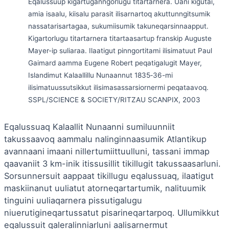
Eqalussuup kigartuganngorlugu titartarnera. Uani kigutai,
amia isaalu, kiisalu parasit ilisarnartoq akuttunngitsumik
nassatarisartagaa, sukumiisumik takuneqarsinnaapput.
Kigartorlugu titartarnera titartaasartup franskip Auguste
Mayer-ip suliaraa. Ilaatigut pinngortitami ilisimatuut Paul
Gaimard aamma Eugene Robert peqatigalugit Mayer,
Islandimut Kalaallillu Nunaannut 1835‑36-mi
ilisimatuussutsikkut ilisimasassarsiornermi peqataavoq.
SSPL/SCIENCE & SOCIETY/RITZAU SCANPIX, 2003
Eqalussuaq Kalaallit Nunaanni sumiluunniit
takussaavoq aammalu nalinginnaasumik Atlantikup
avannaani imaani nillertumiittuulluni, tassani immap
qaavaniit 3 km-inik itissusillit tikillugit takussaasarluni.
Sorsunnersuit aappaat tikillugu eqalussuaq, ilaatigut
maskiinanut uuliatut atorneqartartumik, nalituumik
tinguini uuliaqarnera pissutigalugu
niuerutigineqartussatut pisarineqartarpoq. Ullumikkut
eqalussuit qaleralinniarluni aalisarnermut