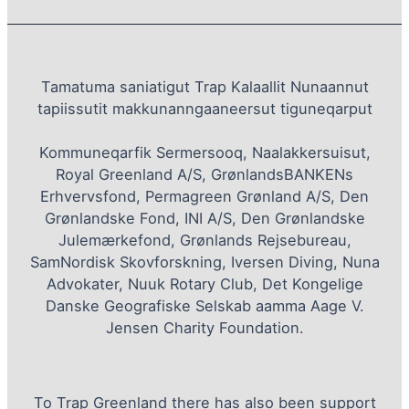
Tamatuma saniatigut Trap Kalaallit Nunaannut
tapiissutit makkunanngaaneersut tiguneqarput
Kommuneqarfik Sermersooq, Naalakkersuisut,
Royal Greenland A/S, GrønlandsBANKENs
Erhvervsfond, Permagreen Grønland A/S, Den
Grønlandske Fond, INI A/S, Den Grønlandske
Julemærkefond, Grønlands Rejsebureau,
SamNordisk Skovforskning, Iversen Diving, Nuna
Advokater, Nuuk Rotary Club, Det Kongelige
Danske Geografiske Selskab aamma Aage V.
Jensen Charity Foundation.
To Trap Greenland there has also been support