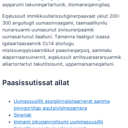
aqajaruini takuneqartartunik, ilisimaneqanngilaq.
Eqalussuit immikkuullarissutiginerpaavaat ukiut 200-
300 angullugit uumasinnaagami, taamaalillunilu
nunarsuarmi uumasunut sivisunerpaamik
uumasartunut ilaalluni. Tamanna ilaatigut isaasa
igalaartaasaannik Cc14 atorlugu
misissueqqissaarnikkut paasineqarpoq, aammalu
alapernaarsuinernit, eqalussuit arriitsuaraararsuarmik
alliartortartut takutitsisunit, uppernarsarneqarluni.
Paasissutissat allat
Uumassusillit assigiinngisitaarnerat aamma
pinngortitap aqutsivigineqarnera
Sineriak
Immami sikoqanngitsumi uummassusillit