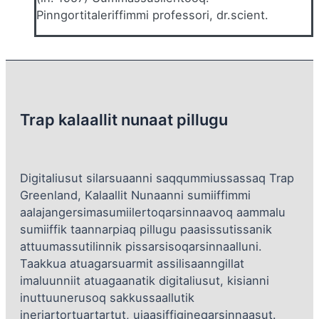
Pinngortitaleriffimmi professori, dr.scient.
Trap kalaallit nunaat pillugu
Digitaliusut silarsuaanni saqqummiussassaq Trap
Greenland, Kalaallit Nunaanni sumiiffimmi
aalajangersimasumiilertoqarsinnaavoq aammalu
sumiiffik taannarpiaq pillugu paasissutissanik
attuumassutilinnik pissarsisoqarsinnaalluni.
Taakkua atuagarsuarmit assilisaanngillat
imaluunniit atuagaanatik digitaliusut, kisianni
inuttuunerusoq sakkussaallutik
ineriartortuartartut, ujaasiffigineqarsinnaasut.