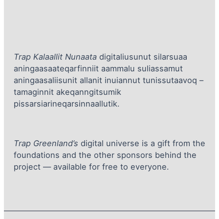
Trap Kalaallit Nunaata
digitaliusunut silarsuaa
aningaasaateqarfinniit aammalu suliassamut
aningaasaliisunit allanit inuiannut tunissutaavoq –
tamaginnit akeqanngitsumik
pissarsiarineqarsinnaallutik.
Trap Greenland’s
digital universe is a gift from the
foundations and the other sponsors behind the
project — available for free to everyone.