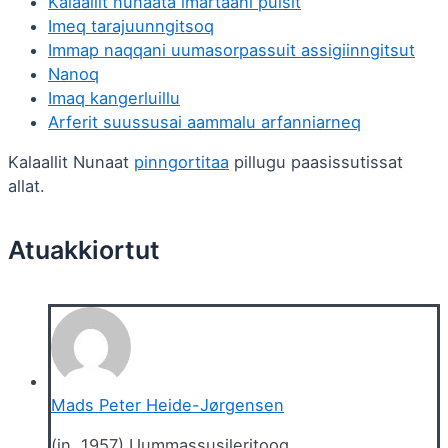
Kalaallit nunaata imartaani puisit
Imeq tarajuunngitsoq
Immap naqqani uumasorpassuit assigiinngitsut
Nanoq
Imaq kangerluillu
Arferit suussusai aammalu arfanniarneq
Kalaallit Nunaat
pinngortitaa
pillugu paasissutissat
allat.
Mads Peter Heide-Jørgensen
(in. 1957) Uummassusileritooq.